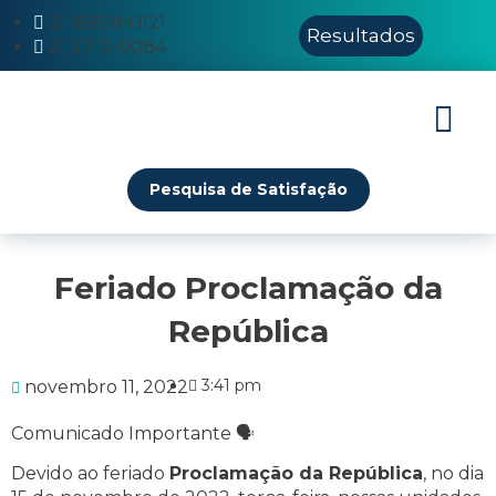
21 99318-0121
Resultados
21 2710-0084
O Laborató
Serviços e Exames
Morales Vacinas
Pesquisa de Satisfação
Feriado Proclamação da
República
3:41 pm
novembro 11, 2022
Comunicado Importante 🗣
Devido ao feriado
Proclamação da República
, no dia